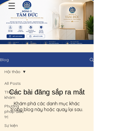
Blog
Hội thảo
All Posts
Các bài đăng sắp ra mắt
Thăm
khám
Khám phá các danh mục khác
Phương
trong blog này hoặc quay lại sau.
pháp điều
trị
Sự kiện