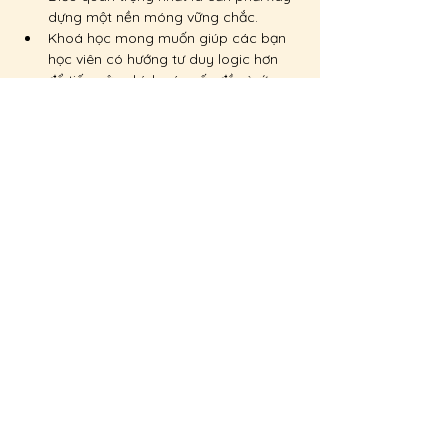
dựng một nền móng vững chắc.
Khoá học mong muốn giúp các bạn 
học viên có hướng tư duy logic hơn 
để tiếp cận chính xác vấn đề và ứng 
dụng được các kiến thức đã học một 
cách hiệu quả trên lâm sàng.
Đọc thêm
Chia sẻ sự kiện của bạn
Đông y Tâm Đức - phòng chẩn trị y học cổ truyền