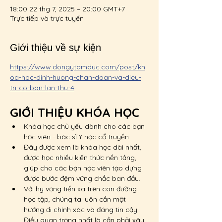
18:00 22 thg 7, 2025 – 20:00 GMT+7
Trực tiếp và trực tuyến
Giới thiệu về sự kiện
https://www.dongytamduc.com/post/kh
oa-hoc-dinh-huong-chan-doan-va-dieu-
tri-co-ban-lan-thu-4
GIỚI THIỆU KHÓA HỌC
Khóa học chủ yếu dành cho các bạn 
học viên - bác sĩ Y học cổ truyền.
Đây được xem là khóa học dài nhất, 
được học nhiều kiến thức nền tảng, 
giúp cho các bạn học viên tạo dựng 
được bước đệm vững chắc ban đầu.
Với hy vọng tiến xa trên con đường 
học tập, chúng ta luôn cần một 
hướng đi chính xác và đáng tin cậy. 
Điều quan trọng nhất là cần phải xây 