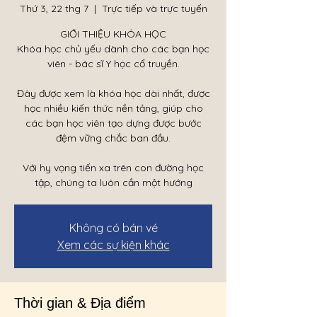
Thứ 3, 22 thg 7
  |  
Trực tiếp và trực tuyến
GIỚI THIỆU KHÓA HỌC
Khóa học chủ yếu dành cho các bạn học
viên - bác sĩ Y học cổ truyền.
Đây được xem là khóa học dài nhất, được
học nhiều kiến thức nền tảng, giúp cho
các bạn học viên tạo dựng được bước
đệm vững chắc ban đầu.
Với hy vọng tiến xa trên con đường học
tập, chúng ta luôn cần một hướng
Không có bán vé
Xem các sự kiện khác
Thời gian & Địa điểm