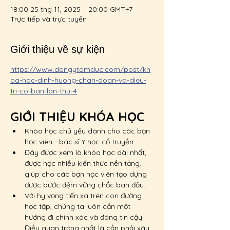
18:00 25 thg 11, 2025 – 20:00 GMT+7
Trực tiếp và trực tuyến
Giới thiệu về sự kiện
https://www.dongytamduc.com/post/kh
oa-hoc-dinh-huong-chan-doan-va-dieu-
tri-co-ban-lan-thu-4
GIỚI THIỆU KHÓA HỌC
Khóa học chủ yếu dành cho các bạn 
học viên - bác sĩ Y học cổ truyền.
Đây được xem là khóa học dài nhất, 
được học nhiều kiến thức nền tảng, 
giúp cho các bạn học viên tạo dựng 
được bước đệm vững chắc ban đầu.
Với hy vọng tiến xa trên con đường 
học tập, chúng ta luôn cần một 
hướng đi chính xác và đáng tin cậy. 
Điều quan trọng nhất là cần phải xây 