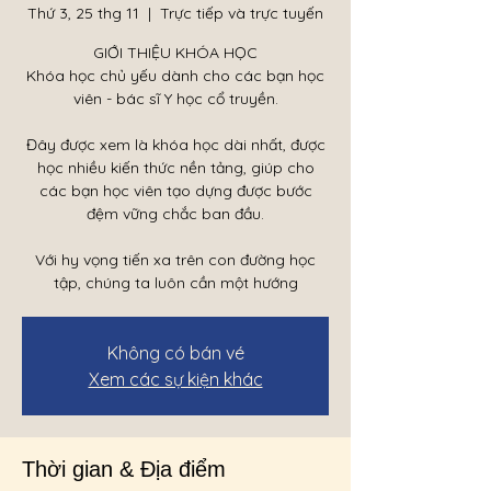
Thứ 3, 25 thg 11
  |  
Trực tiếp và trực tuyến
GIỚI THIỆU KHÓA HỌC
Khóa học chủ yếu dành cho các bạn học
viên - bác sĩ Y học cổ truyền.
Đây được xem là khóa học dài nhất, được
học nhiều kiến thức nền tảng, giúp cho
các bạn học viên tạo dựng được bước
đệm vững chắc ban đầu.
Với hy vọng tiến xa trên con đường học
tập, chúng ta luôn cần một hướng
Không có bán vé
Xem các sự kiện khác
Thời gian & Địa điểm