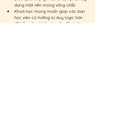
dựng một nền móng vững chắc.
Khoá học mong muốn giúp các bạn 
học viên có hướng tư duy logic hơn 
để tiếp cận chính xác vấn đề và ứng 
dụng được các kiến thức đã học một 
cách hiệu quả trên lâm sàng.
Đọc thêm
Chia sẻ sự kiện của bạn
Đông y Tâm Đức - phòng chẩn trị y học cổ truyền