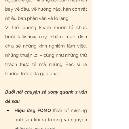
bay về đâu, về hướng nào, hẳn còn rất 
nhiều bạn phân vân và lo lắng. 
Vì thế, phòng khám muốn tổ chức 
buổi talkshow này, nhằm mục đích 
chia sẻ những kinh nghiệm làm việc, 
những thuận lợi – cũng như những thử 
thách thực tế mà những Bác sĩ ra 
trường trước đã gặp phải. 
Buổi nói chuyện sẽ xoay quanh 3 vấn 
đề sau 
Hiệu ứng FOMO 
(fear of missing 
out) sau khi ra trường và nguyên 
nhân sâu xa của nó.