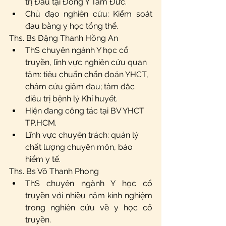
trị Đau tại Đông Y Tâm Đức.
Chủ đạo nghiên cứu: Kiểm soát 
đau bằng y học tổng thể.
Ths. Bs Đặng Thanh Hồng An 
ThS chuyên ngành Y học cổ 
truyền, lĩnh vực nghiên cứu quan 
tâm: tiêu chuẩn chẩn đoán YHCT, 
châm cứu giảm đau; tâm đắc 
điều trị bệnh lý Khí huyết. 
Hiện đang công tác tại BV YHCT 
TP.HCM.
Lĩnh vực chuyên trách: quản lý 
chất lượng chuyên môn, bảo 
hiểm y tế. 
Ths. Bs Võ Thanh Phong 
ThS chuyên ngành Y học cổ 
truyền với nhiều năm kinh nghiệm 
trong nghiên cứu về y học cổ 
truyền.