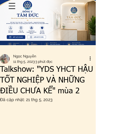
Ngọc Nguyễn
11 thg 5, 2023
3 phút đọc
Talkshow: "YDS YHCT HẬU
TỐT NGHIỆP VÀ NHỮNG
ĐIỀU CHƯA KỂ" mùa 2
Đã cập nhật:
21 thg 5, 2023