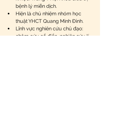
bệnh lý miễn dịch.
Hiện là chủ nhiệm nhóm học 
thuật YHCT Quang Minh Đỉnh.
Lĩnh vực nghiên cứu chủ đạo: 
châm cứu cổ điển, nghiên cứu lí 
luận cơ sở ứng dụng lâm sàng (中
医临床基础）.  
Hạn chót đăng ký tham gia 
Hạn chót đăng ký online 9/6/2023
Hạn chót đăng ký offline: 5/6/2023 
Phí tham dự chương trình : miễn phí 
Link đăng ký tham gia : 
https://forms.gle/9zHhJPiKHJnBMEF
A9
THỜI HẠN ĐĂNG KÝ SẼ ĐÓNG SỚM 