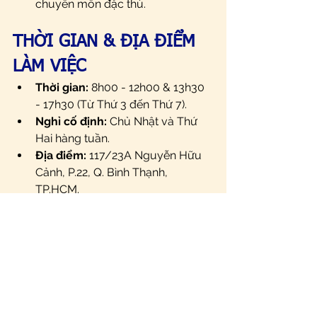
chuyên môn đặc thù.
THỜI GIAN & ĐỊA ĐIỂM 
LÀM VIỆC
Thời gian:
 8h00 - 12h00 & 13h30 
- 17h30 (Từ Thứ 3 đến Thứ 7).
Nghỉ cố định:
 Chủ Nhật và Thứ 
Hai hàng tuần.
Địa điểm:
 117/23A Nguyễn Hữu 
Cảnh, P.22, Q. Bình Thạnh, 
TP.HCM.
CÁCH THỨC ỨNG TUYỂN
Ứng viên quan tâm vui lòng gửi CV về 
địa chỉ email: 
pkdongytamduc@gmail.com
Yêu cầu nội dung CV:
Thông tin cá nhân & Quá trình 