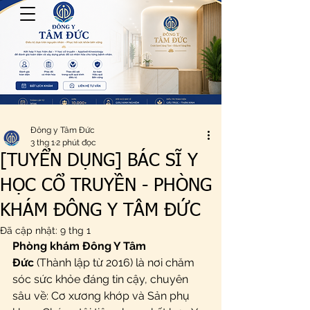
Đông y Tâm Đức
3 thg 1
2 phút đọc
[TUYỂN DỤNG] BÁC SĨ Y
HỌC CỔ TRUYỀN - PHÒNG
KHÁM ĐÔNG Y TÂM ĐỨC
Đã cập nhật:
9 thg 1
Phòng khám Đông Y Tâm 
Đức
 (Thành lập từ 2016) là nơi chăm 
sóc sức khỏe đáng tin cậy, chuyên 
sâu về: Cơ xương khớp và Sản phụ 