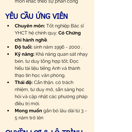
môn khác theo sự phân công
YÊU CẦU ỨNG VIÊN
Chuyên môn:
 Tốt nghiệp Bác sĩ 
YHCT hệ chính quy; 
Có Chứng 
chỉ hành nghề
.
Độ tuổi:
 sinh năm 1996 - 2000 .
Kỹ năng:
 Khả năng quan sát nhạy 
bén, tư duy tổng hợp tốt; Đọc 
hiểu tài liệu tiếng Anh và thành 
thạo tin học văn phòng.
Thái độ:
 Cẩn thận, có trách 
nhiệm, tư duy mở, sẵn sàng học 
hỏi và cập nhật các phương pháp 
điều trị mới.
Mong muốn
 gắn bó lâu dài từ 3 - 
5 năm trở lên