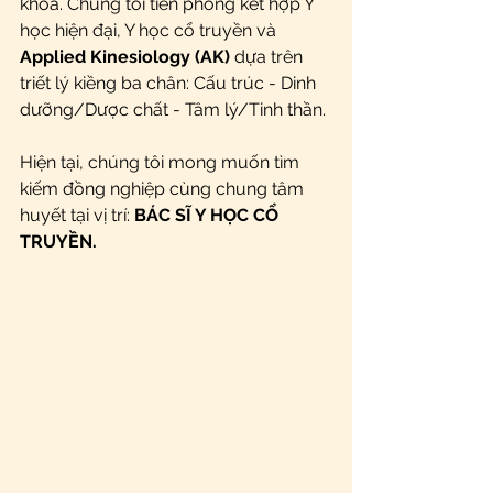
khoa. Chúng tôi tiên phong kết hợp Y 
học hiện đại, Y học cổ truyền và 
Applied Kinesiology (AK)
 dựa trên 
triết lý kiềng ba chân: Cấu trúc - Dinh 
dưỡng/Dược chất - Tâm lý/Tinh thần.
Hiện tại, chúng tôi mong muốn tìm 
kiếm đồng nghiệp cùng chung tâm 
huyết tại vị trí: 
BÁC SĨ Y HỌC CỔ 
TRUYỀN.