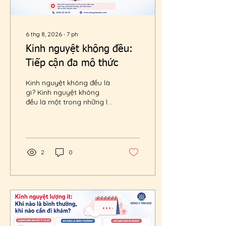
6 thg 8, 2026
∙
7
ph
Kinh nguyệt không đều:
Tiếp cận đa mô thức
Kinh nguyệt không đều là
gì? Kinh nguyệt không
đều là một trong những lý
do phổ biến khiến nhiều
phụ nữ tìm đến bác sĩ
khám bệnh. Tuy nhiên,
đây không phải là một
bệnh riêng lẻ mà là một
2
0
biểu hiện cho thấy cơ thể
có thể đang gặp rối loạn
ở một hoặc nhiều hệ
thống điều hòa. Ở phụ nữ
khỏe mạnh, chu kỳ kinh
nguyệt thường kéo dài từ
21–35 ngày, thời gian