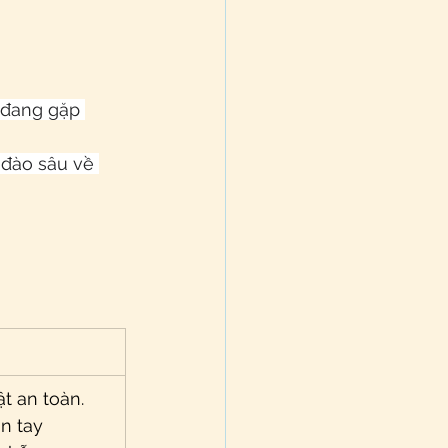
 đang gặp 
 đào sâu về 
t an toàn.
ón tay