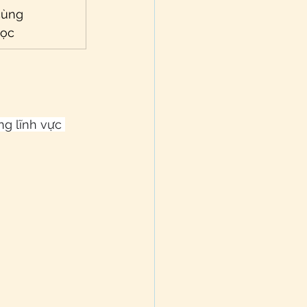
cùng
học
g lĩnh vực 