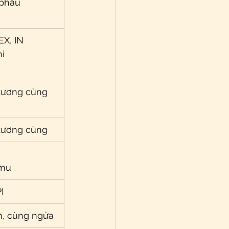
 phẫu
EX, IN
i
xương cùng
xương cùng
 mu
I
m, cùng ngửa