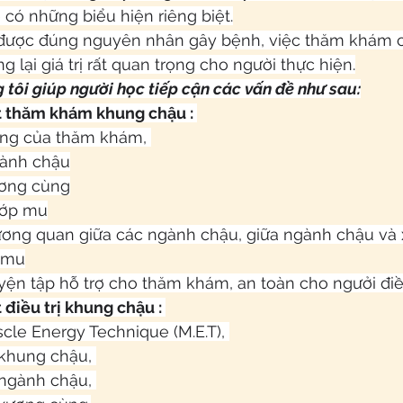
có những biểu hiện riêng biệt.
h được đúng nguyên nhân gây bệnh, việc thăm khám c
 lại giá trị rất quan trọng cho người thực hiện.
tôi giúp người học tiếp cận các vấn đề như sau:
 thăm khám khung chậu : 
ảng của thăm khám, 
ành chậu
ơng cùng
ớp mu
ương quan giữa các ngành chậu, giữa ngành chậu và 
h mu
yện tập hỗ trợ cho thăm khám, an toàn cho ngưởi điều
điều trị khung chậu : 
cle Energy Technique (M.E.T), 
h khung chậu, 
h ngành chậu, 