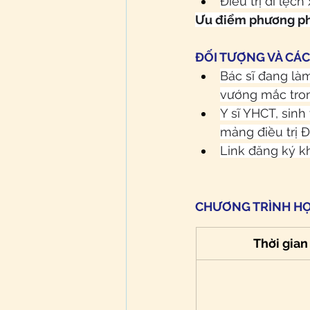
Điều trị di lệc
Ưu điểm phương ph
ĐỐI TƯỢNG VÀ CÁ
Bác sĩ đang làm
vướng mắc trong
Y sĩ YHCT, sin
mảng điều trị 
Link đăng ký k
CHƯƠNG TRÌNH HỌ
Thời gian