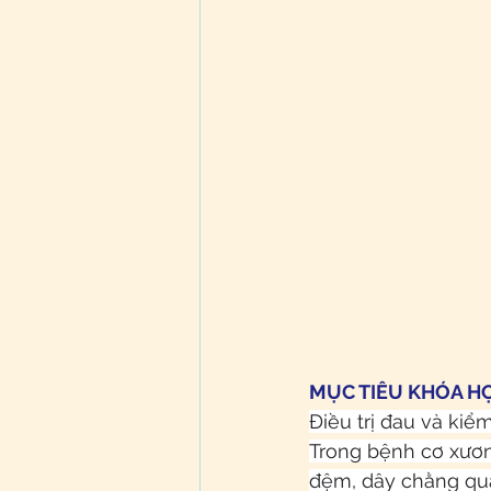
MỤC TIÊU KHÓA H
Điều trị đau và ki
Trong bệnh cơ xươn
đệm, dây chằng quan