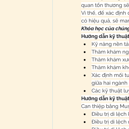
quan tổn thương sẽ 
Vì thế, để xác địn
có hiệu quả, sẽ mang
Khóa học của chúng 
Hướng dẫn kỹ thuật
Kỹ năng nền t
Thăm khám ng
Thăm khám xư
Thăm khám kh
Xác định mối t
giữa hai ngàn
Các kỹ thuật lu
Hướng dẫn kỹ thuật 
Can thiệp bằng Mus
Điều trị di lệc
Điều trị di lệc