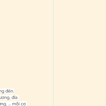
ng đến.
ương, đĩa 
, .... mỗi cơ 