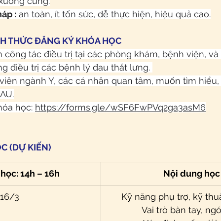
h xương cùng.
áp :
 an toàn, ít tốn sức, dễ thực hiện, hiệu quả cao.
CH THỨC ĐĂNG KÝ KHÓA HỌC
 công tác điều trị tại các phòng khám, bệnh viện, và
 điều trị các bệnh lý đau thắt lưng. 
h viên ngành Y, các cá nhân quan tâm, muốn tìm hiểu,
ĐAU.
hóa học: 
https://forms.gle/wSF6FwPVq2ga3asM6
C (DỰ KIẾN)
 học: 14h – 16h
Nội dung học
16/3
Kỹ năng phụ trợ, kỹ thuậ
Vai trò bàn tay, ng