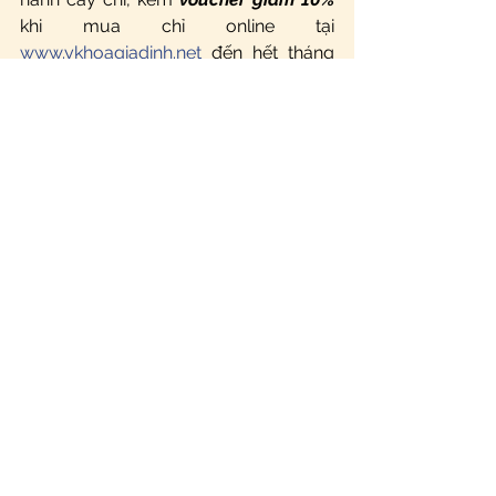
khi mua chỉ online tại 
www.ykhoagiadinh.net
 đến hết tháng 
6/2023 
Học phí học phần lý thuyết
: 
5.000.000 VNĐ/ học viên, được tặng 
voucher giảm 10%
 khi mua chỉ online 
tại 
www.ykhoagiadinh.net
 đến hết 
tháng 6/2023 
Học phí học phần thực hành
: 
6.000.000 VNĐ/ học viên, được tặng 
kèm 
1 gói chỉ PDO yastrid
 (mỗi gói 20 
kim), sử dụng cho thực hành cấy chỉ, 
kèm 
voucher giảm 10%
 khi mua chỉ 
online tại 
www.ykhoagiadinh.net
 đến 
hết tháng 6/2023 