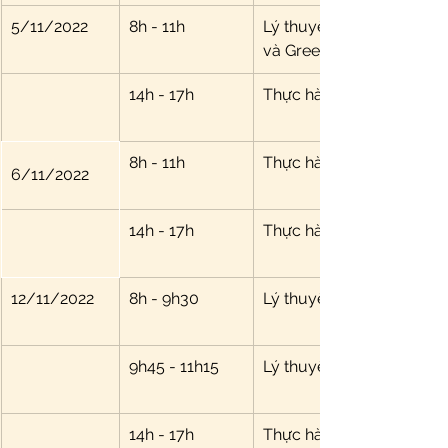
5/11/2022
8h - 11h
Lý thuyết thăm khám xươ
và Greenman), cơ, trục 
14h - 17h
Thực hành thăm khám xươ
8h - 11h
Thực hành thăm khám xươ
6/11/2022
14h - 17h
Thực hành thăm khám xươ
12/11/2022
8h - 9h30
Lý thuyết cơ chế đau th
9h45 - 11h15
Lý thuyết châm và cấy 
14h - 17h 
Thực hành châm và cấy