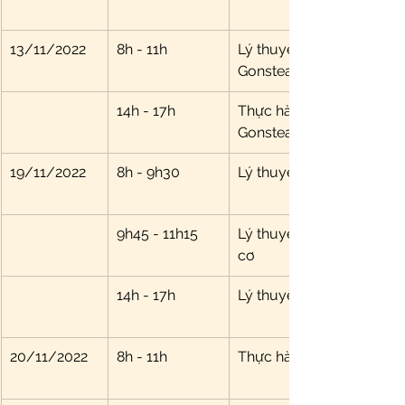
13/11/2022
8h - 11h
Lý thuyết Hình ảnh học: V
Gonstead, tư thế, cách đ
14h - 17h
Thực hành cách đọc phi
Gonstead
19/11/2022
8h - 9h30
Lý thuyết cơ chế đau theo
9h45 - 11h15
Lý thuyết hình ảnh học: 
cơ
14h - 17h
Lý thuyết điều trị bằng ta
20/11/2022
8h - 11h
Thực hành điều trị bằng t