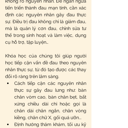
không rõ nguyên nhân. Để ngăn ngừa 
tiến triển thành đau mạn tính, cần xác 
định các nguyên nhân gây đau thực 
sự. Điều trị đau không chỉ là giảm đau, 
mà là quản lý cơn đau, chỉnh sửa tư 
thế trong sinh hoạt và làm việc, dụng 
cụ hỗ trợ, tập luyện…
Khóa học của chúng tôi giúp người 
học tiếp cận vấn đề đau theo nguyên 
nhân thực sự, từ đó tạo được các thay 
đổi rõ ràng trên lâm sàng.
Cách tiếp cận các nguyên nhân 
thực sự gây đau lưng như: bàn 
chân vòm cao, bàn chân bẹt, bất 
xứng chiều dài chi hoặc gọi là 
chân dài chân ngắn, chân vòng 
kiềng, chân chữ X, gối quá ưỡn...
Định hướng thăm khám, tối ưu kỹ 