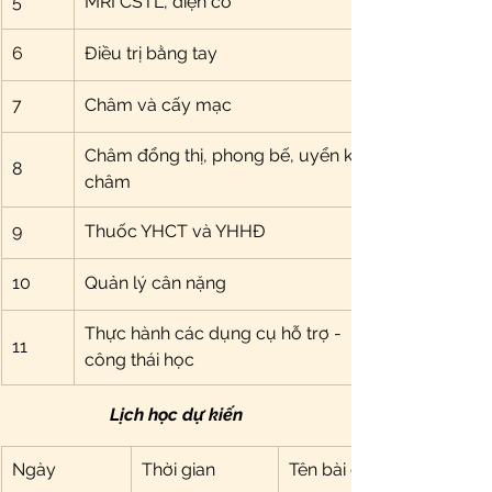
5
MRI CSTL, điện cơ
6
Điều trị bằng tay
7
Châm và cấy mạc
Châm đổng thị, phong bế, uyển khỏa 
8
châm
9
Thuốc YHCT và YHHĐ
10
Quản lý cân nặng
Thực hành các dụng cụ hỗ trợ - 
11
công thái học
Lịch học dự kiến
Ngày
Thời gian
Tên bài giảng