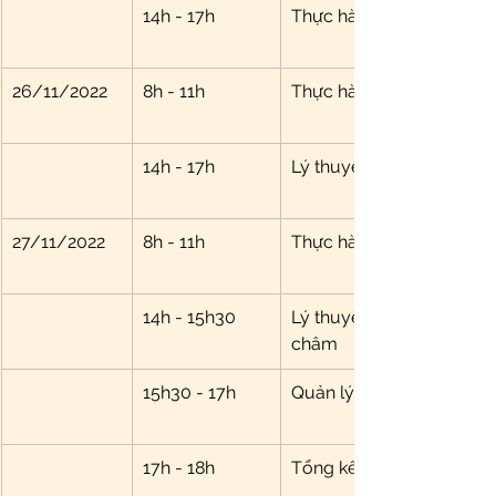
14h - 17h 
Thực hành điều trị bằng t
26/11/2022
8h - 11h
Thực hành điều trị bằng t
14h - 17h
Lý thuyết thuốc YHCT, 
27/11/2022
8h - 11h
Thực hành các dụng cụ hỗ
14h - 15h30
Lý thuyết đổng thị, phon
châm
15h30 - 17h
Quản lý cân nặng
17h - 18h
Tổng kết