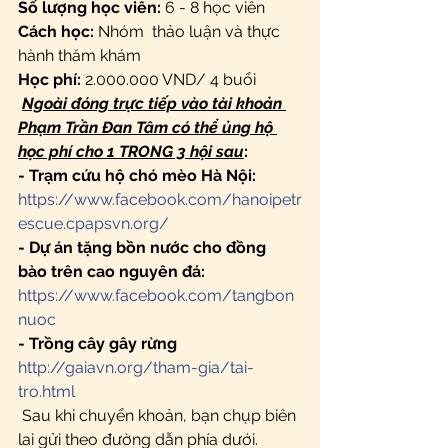
Số lượng học viên:
 6 - 8 học viên
Cách học:
 Nhóm  thảo luận và thực 
hành thăm khám
Học phí:
 2.000.000 VND/ 4 buổi
Ngoài đóng trực tiếp vào tài khoản 
Phạm Trần Đan Tâm có thể ủng hộ 
học phí cho 1 TRONG 3 hội sau
:
- Trạm cứu hộ chó mèo Hà Nội:
https://www.facebook.com/hanoipetr
escue.cpapsvn.org/
- Dự án tặng bồn nước cho đồng 
bào trên cao nguyên đá:
https://www.facebook.com/tangbon
nuoc
- Trồng cây gây rừng
http://gaiavn.org/tham-gia/tai-
tro.html
 Sau khi chuyển khoản, bạn chụp biên 
lai gửi theo đường dẫn phía dưới.