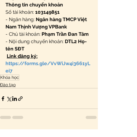
Thông tin chuyển khoản
Số tài khoản: 
103149851
- Ngân hàng: 
Ngân hàng TMCP Việt 
Nam Thịnh Vượng VPBank
- Chủ tài khoản: 
Phạm Trần Đan Tâm
- Nội dung chuyển khoản: 
DTL2 Họ-
tên SĐT
Link đăng ký:
https://forms.gle/VvWiJw4i3661yL
ei7
Khóa học
Đào tạo
Xem tất cả
Bài đăng gần đây