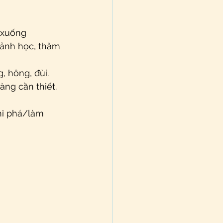
 xuống
 ảnh học, thăm 
, hông, đùi.
àng cần thiết.
chỉ phá/làm 