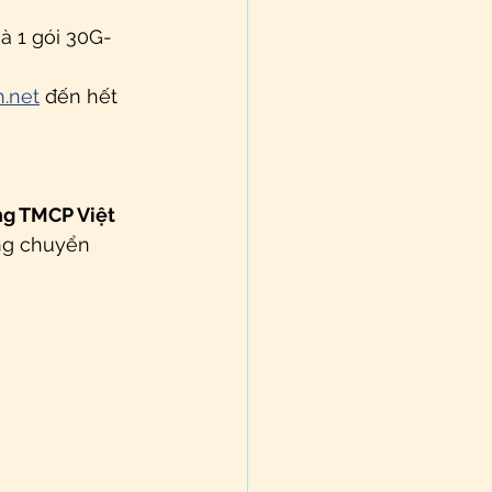
và 1 gói 30G-
.net
 đến hết 
g TMCP Việt 
ng chuyển 