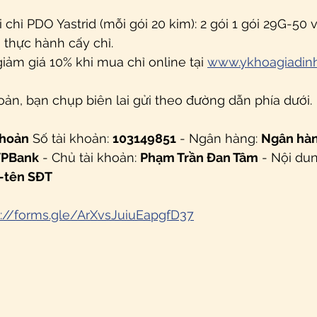
 chỉ PDO Yastrid (mỗi gói 20 kim): 2 gói 1 gói 29G-50 
 thực hành cấy chỉ.
ảm giá 10% khi mua chỉ online tại 
www.ykhoagiadinh
oản, bạn chụp biên lai gửi theo đường dẫn phía dưới.
khoản
 Số tài khoản: 
103149851
 - Ngân hàng: 
Ngân hàn
VPBank
 - Chủ tài khoản: 
Phạm Trần Đan Tâm
 - Nội du
-tên SĐT
s://forms.gle/ArXvsJuiuEapgfD37