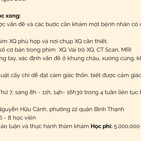
ọc xong:
ợc vấn đề và các bước cần khám một bệnh nhân có đ
 
him XQ phù hợp và nơi chụp XQ cần thiết.
ố cơ bản trong phim  XQ. Vai trò XQ, CT Scan, MRI
 tay, xác định vấn đề ở khung chậu, xương cùng, kh
huật cấy chỉ dễ đạt cảm giác thốn, biết được cảm giá
Thứ 7, sáng 8h - 11h, 14h- 16h30 trong 4 tuần liên tục 
Nguyễn Hữu Cảnh, phường 22 quận Bình Thạnh 
6 - 8 học viên 
hảo luận và thực hành thăm khám 
Học phí:
 5.000.000