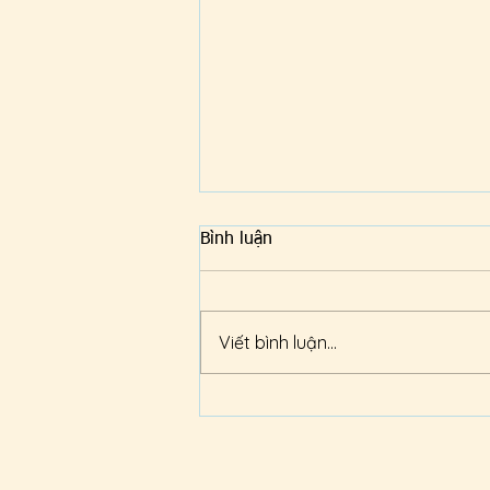
Bình luận
Viết bình luận...
NỀN TẢNG TƯ DUY LÂM
SÀNG DÀNH CHO SINH VIÊN
Y HỌC CỔ TRUYỀN LẦN THỨ
5