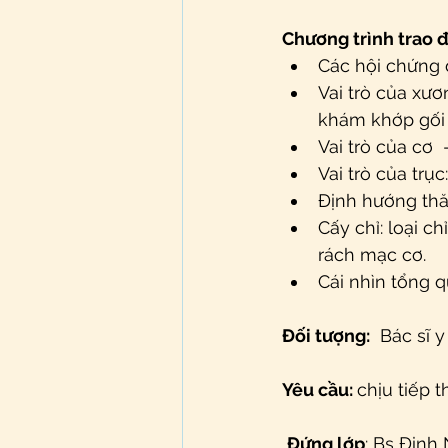
Chương trình trao đ
Các hội chứng 
Vai trò của xư
khám khớp gối 
Vai trò của cơ 
Vai trò của trụ
Định hướng th
Cấy chỉ: loại c
rách mạc cơ.
Cái nhìn tổng q
Đối tượng:
  Bác sĩ 
Yêu cầu: 
chịu tiếp 
Đứng lớp
: Bs Đinh