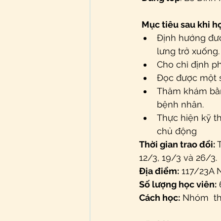
Mục tiêu sau khi h
Định hướng đư
lưng trở xuống.
Cho chỉ định p
Đọc được một s
Thăm khám bằng
bệnh nhân.
Thực hiện kỹ t
chủ động
Thời gian trao đổi:
 
12/3, 19/3 và 26/3.
Địa điểm:
 117/23A 
Số lượng học viên:
 
Cách học:
 Nhóm  t