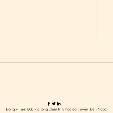
Khóa học AK NHẬP MÔN -
Wor
Nguyên lý và Thực hành ứng
KINH
dụng trong xử lý Stress
XỬ L
Đông y Tâm Đức - phòng chẩn trị y học cổ truyền Đan Ngọc