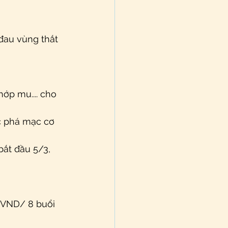
au vùng thắt 
ớp mu.... cho 
c phá mạc cơ 
bắt đầu 5/3, 
 VND/ 8 buổi