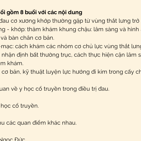
ổi gồm 8 buổi với các nội dung
đau cơ xương khớp thường gặp từ vùng thắt lưng trở
ơng - khớp: thăm khám khung chậu: lâm sàng và hình
và bàn chân cơ bản.
 -mạc: cách khám các nhóm cơ chủ lực vùng thắt lưng
c: nhận định bất thường trục, cách thực hiện cận lâm s
ăm khám.
hỉ cơ bản, kỹ thuật luyện lực hướng đi kim trong cấy 
uan về y học cổ truyền trong điều trị đau.
y học cổ truyền.
thu các quan điểm khác nhau.
 Ngọc Đức.