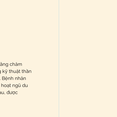
 bằng châm 
kỹ thuật thần 
. Bệnh nhân 
 hoạt ngũ du 
au, được 