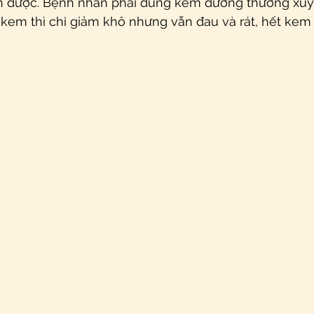
h được. Bệnh nhân phải dùng kem dưỡng thường xuyê
 kem thì chỉ giảm khô nhưng vẫn đau và rát, hết kem 