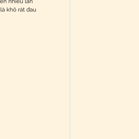
n nhiều lần 
là khô rát đau 