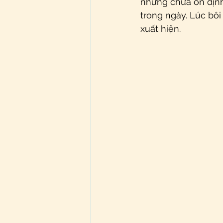
nhưng chưa ổn địn
trong ngày. Lúc bôi
xuất hiện. 