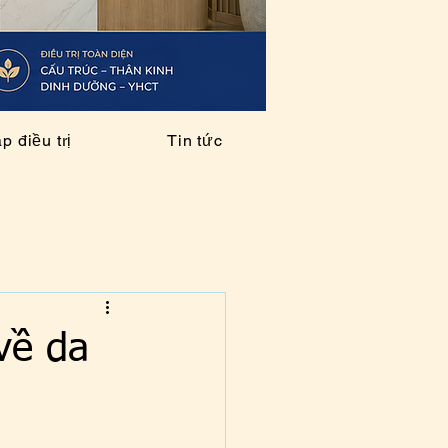
 điều trị
Tin tức
về da