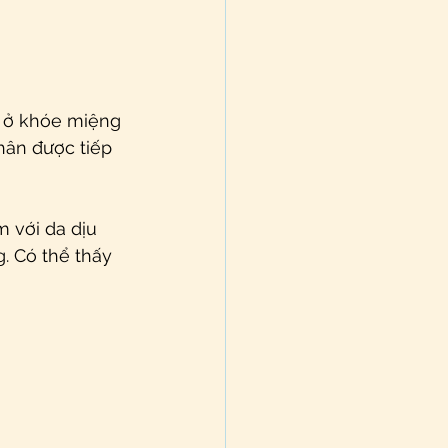
t ở khóe miệng 
hân được tiếp 
 với da dịu 
 Có thể thấy 