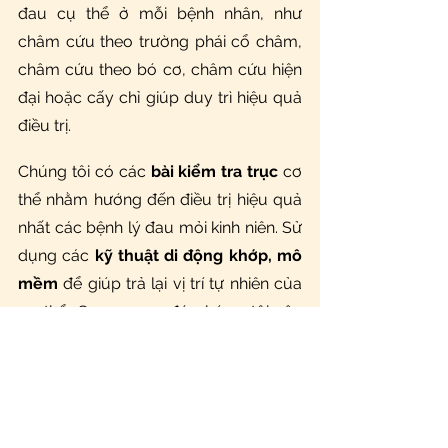
đau cụ thể ở mỗi bệnh nhân, như 
châm cứu theo trường phái cổ châm, 
châm cứu theo bó cơ, châm cứu hiện 
đại hoặc cấy chỉ giúp duy trì hiệu quả 
điều trị.
Chúng tôi có các 
bài kiểm tra trục
 cơ 
thể nhằm hướng đến điều trị hiệu quả 
nhất các bệnh lý đau mỏi kinh niên. Sử 
dụng các 
kỹ thuật di động khớp, mô 
mềm
 để giúp trả lại vị trí tự nhiên của 
cơ thể. Song song đó chúng tôi xây 
dựng 
kế hoạch tập luyện
, bao gồm 
các bài tập chuyên biệt phù hợp cho 
từng bệnh nhân, hướng dẫn cách thực 
hiện tại nhà nhằm duy trì kết quả điều 