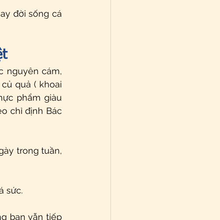
y đời sống cá 
ệt
 nguyên cám,  
 củ quả ( khoai 
 thực phẩm giàu 
o chỉ định Bác 
ày trong tuần, 
á sức.
g bạn vẫn tiếp 