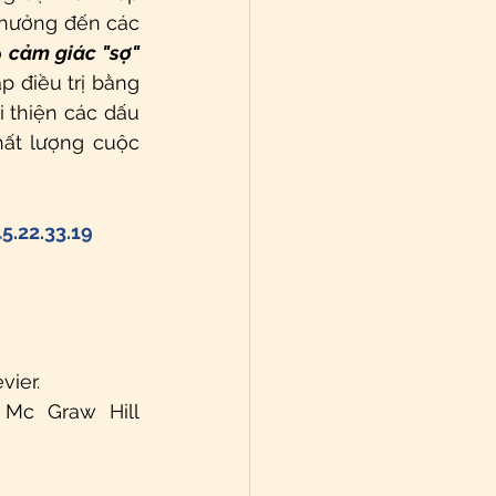
 hưởng đến các 
 
cảm giác "sợ"
 điều trị bằng 
 thiện các dấu 
ất lượng cuộc 
5.22.33.19
evier.
 Mc Graw Hill 