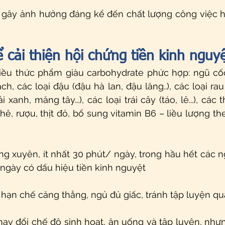
 gây ảnh hưởng đáng kể đến chất lượng công việc ha
 cải thiện hội chứng tiền kinh nguy
iều thức phẩm giàu carbohydrate phức hợp: ngũ cốc
h, các loại đậu (đậu hà lan, đậu lăng..), các loại rau
i xanh, măng tây...), các loại trái cây (táo, lê...), các
hê, rượu, thịt đỏ, bổ sung vitamin B6 – liều lượng the
g xuyên, ít nhất 30 phút/ ngày, trong hầu hết các ng
gày có dấu hiệu tiền kinh nguyệt
: hạn chế căng thẳng, ngủ đủ giấc, tránh tập luyện qu
hay đổi chế độ sinh hoạt, ăn uống và tập luyện, nhưn