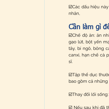
☑️Các dấu hiệu này
nhân, 
Cần làm gì để
☑️Chế độ ăn: ăn nh
gạo lứt, bột yến mạc
tây, bí ngô, bông cả
canxi, hạn chế cà p
sĩ.
☑️Tập thể dục thườn
bao gồm cả những n
☑️Thay đổi lối sống
☑️ Nếu sau khi đã t