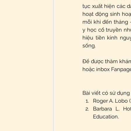
tục xuất hiện các 
hoạt động sinh hoạ
mỗi khi đến tháng -
y học cổ truyền nh
hiệu tiền kinh ngu
sống.
Để được thăm khám 
hoặc inbox Fanpag
Bài viết có sử dụng
Roger A. Lobo (
Barbara L. Ho
Education.