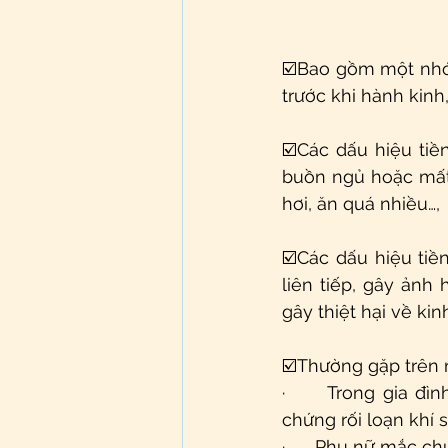
☑️Bao gồm một nhóm
trước khi hành kinh
☑️Các dấu hiệu tiền
buồn ngủ hoặc mất 
hơi, ăn quá nhiều…,
☑️Các dấu hiệu tiền
liên tiếp, gây ảnh
gây thiệt hại về kinh
☑️Thường gặp trên 
·      Trong gia đ
chứng rối loạn khí s
·      Phụ nữ mắc 