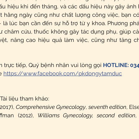
dấu hiệu khi đến tháng, và các dấu hiệu này gây ảnh
t hằng ngày cũng như chất lượng công việc, bạn có
 là lúc bạn cần đến sự hỗ trợ từ y khoa. Phương pháp
ư châm cứu, thuốc không gây tác dụng phụ, giúp cải
yệt, nâng cao hiệu quả làm việc, cũng như tăng ch
trực tiếp, Quý bệnh nhân vui lòng gọi 
HOTLINE: 034
e 
https://www.facebook.com/pkdongytamduc
 Tài liệu tham khảo:
2017), 
Comprehensive Gynecology
, 
seventh edition
, Els
ffman (2012), 
Williams Gynecology, second edition
,