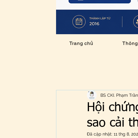
Trang chủ
Thông 
BS CKI. Phạm Trầ
Hội chứng
sao cải t
Đã cập nhật:
11 thg 8, 20