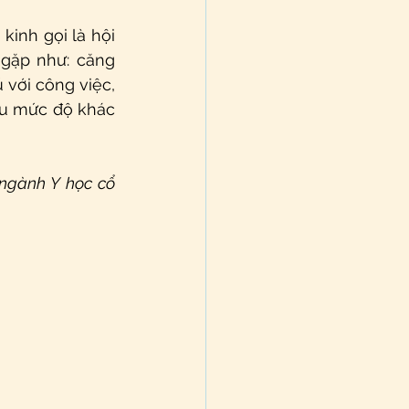
inh gọi là hội 
gặp như: căng 
 với công việc, 
iều mức độ khác 
ngành Y học cổ 