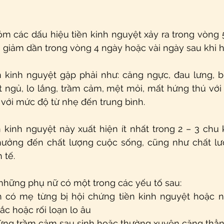
 các dấu hiệu tiền kinh nguyệt xảy ra trong vòng 5
, giảm dần trong vòng 4 ngày hoặc vài ngày sau khi 
 kinh nguyệt gặp phải như: căng ngực, đau lưng, bứt
ngủ, lo lắng, trầm cảm, mệt mỏi, mất hứng thú với 
  với mức độ từ nhẹ đến trung bình.
 kinh nguyệt này xuất hiện ít nhất trong 2 – 3 chu 
 hưởng đến chất lượng cuộc sống, cũng như chất lượ
 tế.
những phụ nữ có một trong các yếu tố sau:
ình có mẹ từng bị hội chứng tiền kinh nguyệt hoặc 
ắc hoặc rối loạn lo âu
chứng trầm cảm sau sinh hoặc thường xuyên căng thẳ