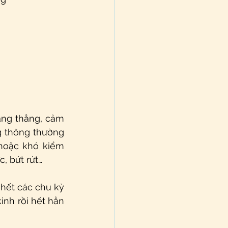
ng thẳng, cảm 
g thông thường 
hoặc khó kiểm 
, bứt rứt… 
hết các chu kỳ 
nh rồi hết hẳn 