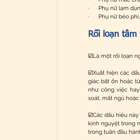
·      Phụ nữ lạm dụ
·      Phụ nữ béo ph
Rối loạn tâm
☑️Là một rối loạn n
☑️Xuất hiện các dấ
giác bất ổn hoặc t
như công việc hay
soát, mất ngủ hoặc 
☑️Các dấu hiệu này 
kinh nguyệt trong n
trong tuần đầu hành