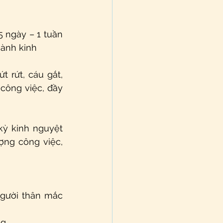
 ngày – 1 tuần 
hành kinh
 rứt, cáu gắt, 
công việc, đầy 
kỳ kinh nguyệt 
ng công việc, 
người thân mắc 
ng