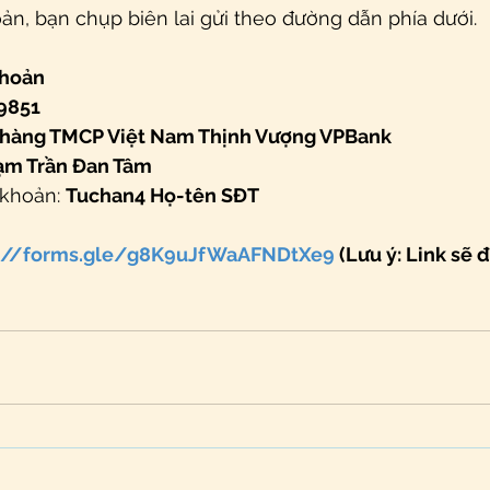
n, bạn chụp biên lai gửi theo đường dẫn phía dưới.
khoản
9851
hàng TMCP Việt Nam Thịnh Vượng VPBank
ạm Trần Đan Tâm
khoản: 
Tuchan4 Họ-tên SĐT
s://forms.gle/g8K9uJfWaAFNDtXe9
 (Lưu ý: Link sẽ 