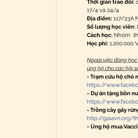
Thời gian trao đổi:
 
17/4 và 24/4
Địa điểm:
 117/23A 
Số lượng học viên:
 
Cách học:
 Nhóm  th
Học phí:
 1.200.000 
Ngoài việc đóng học
ủng hộ cho các hội s
- Trạm cứu hộ chó 
https://www.faceb
- Dự án tặng bồn n
https://www.face
- Trồng cây gây rừn
http://gaiavn.org/t
- Ủng hộ mua Vacc