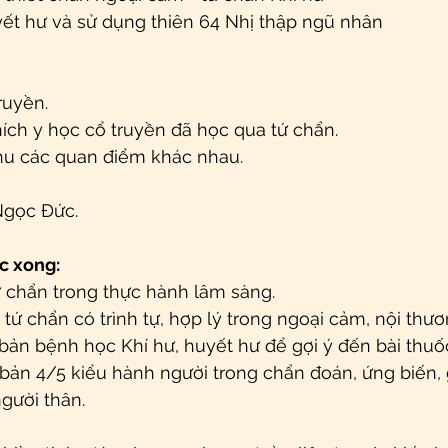
ết hư và sử dụng thiên 64 Nhị thập ngũ nhân
ruyền.
hích y học cổ truyền đã học qua tứ chẩn.
thu các quan điểm khác nhau.
Ngọc Đức.
c xong:
ứ chẩn trong thực hành lâm sàng.
 tứ chẩn có trình tự, hợp lý trong ngoại cảm, nội thư
 bản bệnh học Khí hư, huyết hư để gợi ý đến bài thuố
 bản 4/5 kiểu hành người trong chẩn đoán, ứng biến,
gười thân.