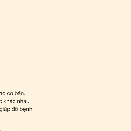
ơng cơ bản.
c khác nhau.
 giúp đỡ bệnh 