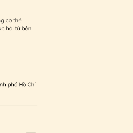
g cơ thể. 
c hồi từ bên 
nh phố Hồ Chí 