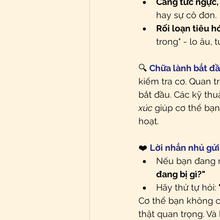
Căng tức ngực,
hay sự cô đơn.
Rối loạn tiêu h
trong" - lo âu, 
🔍 
Chữa lành bắt đầ
kiểm tra cơ. Quan t
bắt đầu. Các kỹ thu
xúc
 giúp cơ thể bạn
hoạt.
❤️ 
Lời nhắn nhủ gử
Nếu bạn đang m
đang bị gì?"
Hãy thử tự hỏi: 
Cơ thể bạn không ch
thật quan trọng. Và