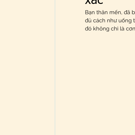
xác
Bạn thân mến, đã ba
đủ cách như uống t
đó không chỉ là cơn