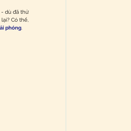
- dù đã thử 
ại? Có thể, 
iải phóng
.