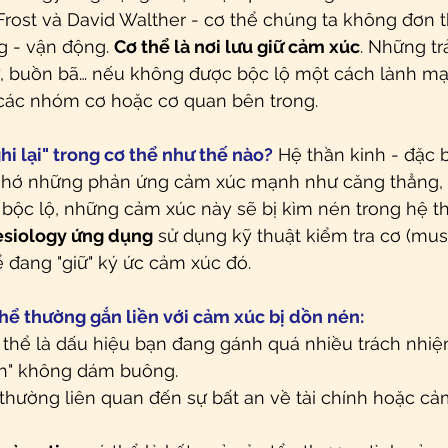
Frost và David Walther - cơ thể chúng ta không đơn t
g - vận động.
Cơ thể là nơi lưu giữ cảm xúc
.
 Những tr
ữ, buồn bã… nếu không được bộc lộ một cách lành mạn
ng các nhóm cơ hoặc cơ quan bên trong.
i lại" trong cơ thể như thế nào?
 Hệ thần kinh - đặc b
 nhớ những phản ứng cảm xúc mạnh như căng thẳng, s
 bộc lộ, những cảm xúc này sẽ bị kìm nén trong hệ t
esiology ứng dụng
 sử dụng kỹ thuật kiểm tra cơ (musc
ể đang "giữ" ký ức cảm xúc đó.
hể thường gắn liền với cảm xúc bị dồn nén:
 thể là dấu hiệu bạn đang gánh quá nhiều trách nhiệ
nh" không dám buông.
 thường liên quan đến sự bất an về tài chính hoặc cả