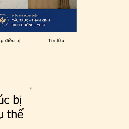
 điều trị
Tin tức
úc bị
u thể