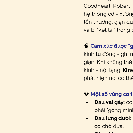
Goodheart, Robert 
hệ thống cơ - xươn
tổn thương, giận d
và bị "kẹt lại" tro
🧠 
Cảm xúc được "gh
kinh tự động - ghi
giận. Khi không thể
kinh - nội tạng. 
Kin
phát hiện nơi cơ th
💔 
Một số vùng cơ t
Đau vai gáy:
 có
phải "gồng mì
Đau lưng dưới:
có chỗ dựa.