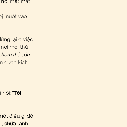
, nỗi mất mát 
ị "nuốt vào 
ừng lại ở việc 
- nơi mọi thứ 
chạm thử cảm 
ên được kích 
hỏi: 
"Tôi 
một điều gì đó 
, 
chữa lành 