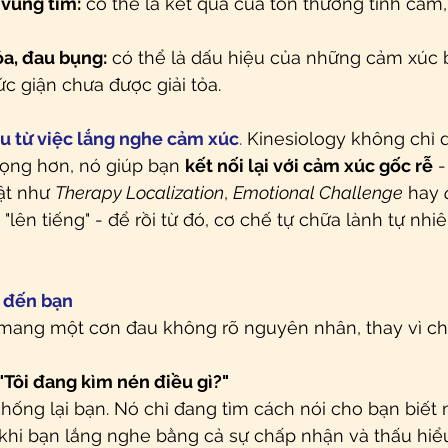
 vùng tim:
 có thể là kết quả của tổn thương tình cảm
óa, đau bụng:
 có thể là dấu hiệu của những cảm xúc b
tức giận chưa được giải tỏa.
u từ việc lắng nghe cảm xúc
.
 Kinesiology không chỉ d
rọng hơn, nó giúp bạn 
kết nối lại với cảm xúc gốc rễ
 
ật như 
Therapy Localization
, 
Emotional Challenge
 hay 
 "lên tiếng" - để rồi từ đó, cơ chế tự chữa lành tự nhi
i đến bạn
ang một cơn đau không rõ nguyên nhân, thay vì chỉ 
"Tôi đang kìm nén điều gì?"
ống lại bạn. Nó chỉ đang tìm cách nói cho bạn biết 
 khi bạn lắng nghe bằng cả sự chấp nhận và thấu hiểu