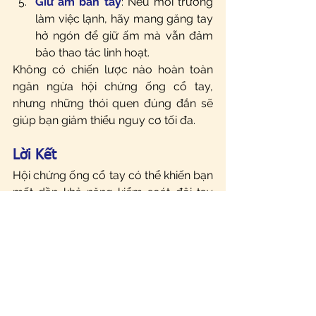
Giữ ấm bàn tay
: Nếu môi trường 
làm việc lạnh, hãy mang găng tay 
hở ngón để giữ ấm mà vẫn đảm 
bảo thao tác linh hoạt.
Không có chiến lược nào hoàn toàn 
ngăn ngừa hội chứng ống cổ tay, 
nhưng những thói quen đúng đắn sẽ 
giúp bạn giảm thiểu nguy cơ tối đa.
Lời Kết
Hội chứng ống cổ tay có thể khiến bạn 
mất dần khả năng kiểm soát đôi tay 
nếu không điều trị kịp thời. Đừng coi 
thường những cơn tê bì thoáng qua – 
hãy lắng nghe và chăm sóc đôi tay 
đúng cách!
Nếu bạn hoặc người thân gặp triệu 
chứng này, hãy đến phòng khám để 
được tham khám và điều trị đúng 