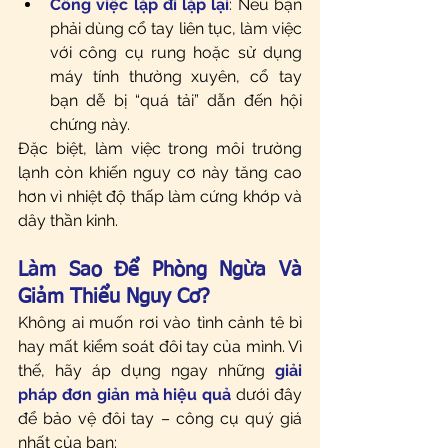
Công việc lặp đi lặp lại
: Nếu bạn 
phải dùng cổ tay liên tục, làm việc 
với công cụ rung hoặc sử dụng 
máy tính thường xuyên, cổ tay 
bạn dễ bị “quá tải” dẫn đến hội 
chứng này.
Đặc biệt, làm việc trong môi trường 
lạnh còn khiến nguy cơ này tăng cao 
hơn vì nhiệt độ thấp làm cứng khớp và 
dây thần kinh.
Làm Sao Để Phòng Ngừa Và 
Giảm Thiểu Nguy Cơ?
Không ai muốn rơi vào tình cảnh tê bì 
hay mất kiểm soát đôi tay của mình. Vì 
thế, hãy áp dụng ngay những 
giải 
pháp đơn giản mà hiệu quả
 dưới đây 
để bảo vệ đôi tay – công cụ quý giá 
nhất của bạn: