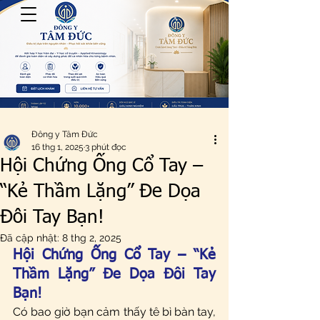
Đông y Tâm Đức
16 thg 1, 2025
3 phút đọc
Hội Chứng Ống Cổ Tay –
“Kẻ Thầm Lặng” Đe Dọa
Đôi Tay Bạn!
Đã cập nhật:
8 thg 2, 2025
Hội Chứng Ống Cổ Tay – “Kẻ 
Thầm Lặng” Đe Dọa Đôi Tay 
Bạn!
Có bao giờ bạn cảm thấy tê bì bàn tay, 