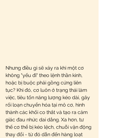
Nhưng điều gì sẽ xảy ra khi một cơ 
không "yếu đi" theo lệnh thần kinh, 
hoặc bị buộc phải gồng cứng liên 
tục? Khi đó, cơ luôn ở trạng thái làm 
việc, tiêu tốn năng lượng kéo dài, gây 
rối loạn chuyển hóa tại mô cơ, hình 
thành các khối co thắt và tạo ra cảm 
giác đau nhức dai dẳng. Xa hơn, tư 
thế cơ thể bị kéo lệch, chuỗi vận động 
thay đổi - từ đó dẫn đến hàng loạt 