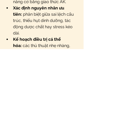
năng cơ bằng giao thức AK.
Xác định nguyên nhân ưu 
tiên:
 phân biệt giữa sai lệch cấu 
trúc, thiếu hụt dinh dưỡng, tác 
động dược chất hay stress kéo 
dài.
Kế hoạch điều trị cá thể 
hóa:
 các thủ thuật nhẹ nhàng, 
không xâm lấn, kết hợp hướng 
dẫn dinh dưỡng và bài tập tại nhà 
nhằm củng cố hiệu quả lâu dài.
Theo dõi và điều chỉnh:
 đánh giá 
tiến triển và điều chỉnh phác đồ 
dựa trên phản hồi thực tế của 
người bệnh.
Đừng để những cơ bắp gồng cứng 
trở thành "bạn đồng hành" của bạn. 
Hãy để chúng tôi cùng bạn tìm ra 