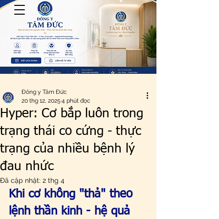
Đông y Tâm Đức
20 thg 12, 2025
4 phút đọc
Hyper: Cơ bắp luôn trong
trạng thái co cứng - thực
trạng của nhiều bệnh lý
đau nhức
Đã cập nhật:
2 thg 4
Khi cơ không "thả" theo 
lệnh thần kinh - hệ quả 