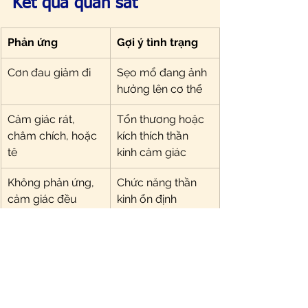
Kết quả quan sát
Phản ứng
Gợi ý tình trạng
Cơn đau giảm đi
Sẹo mổ đang ảnh 
hưởng lên cơ thể
Cảm giác rát, 
Tổn thương hoặc 
châm chích, hoặc 
kích thích thần 
tê
kinh cảm giác
Không phản ứng, 
Chức năng thần 
cảm giác đều
kinh ổn định
Hãy lắng nghe cơ thể - 
đừng bỏ qua những dấu 
hiệu nhỏ
Một vết sẹo tưởng như đã lành đôi khi 