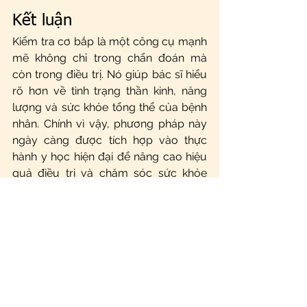
Kết luận
Kiểm tra cơ bắp là một công cụ mạnh 
mẽ không chỉ trong chẩn đoán mà 
còn trong điều trị. Nó giúp bác sĩ hiểu 
rõ hơn về tình trạng thần kinh, năng 
lượng và sức khỏe tổng thể của bệnh 
nhân. Chính vì vậy, phương pháp này 
ngày càng được tích hợp vào thực 
hành y học hiện đại để nâng cao hiệu 
quả điều trị và chăm sóc sức khỏe 
toàn diện.
Bạn có thể liên hệ ngay với chúng tôi 
qua:
Số điện thoại: 0345.22.33.19 (Zalo, 
Telegram)
Fanpage: 
Đông y Tâm Đức
Website: 