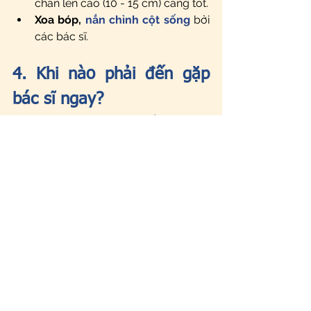
chân lên cao (10 - 15 cm) càng tốt.  
Xoa bóp, 
nắn chỉnh cột sống
 bởi 
các bác sĩ.   
4. Khi nào phải đến gặp 
bác sĩ ngay?
Đau lưng khi ang thai có nhiều mức độ 
khác nhau từ nhẹ đến nặng, đối với 
mức độ nhẹ, bạn có thể không cần 
đến gặp bác sĩ ngay. Tuy nhiên có một 
vài trường hợp bạn cần lưu ý để gặp 
bác sĩ càng sớm càng tốt: 
Đau dữ dội.
Đau ngày càng tăng hoặc cơn 
đau xuất hiện bất ngờ. 
Đau lưng kèm theo cơn gò tử 
cung hoặc ra huyết.
Đau lưng (có thể kèm tê, buốt) lan 