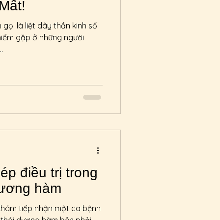
Mất!
 gọi là liệt dây thần kinh số
 hiếm gặp ở những người
.
 điều trị trong
dương hàm
khám tiếp nhận một ca bệnh