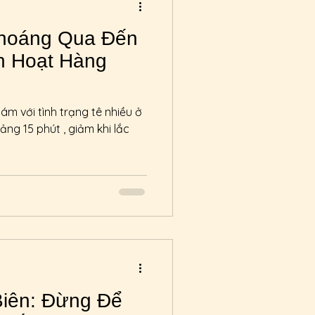
Thoáng Qua Đến
h Hoạt Hàng
ám với tình trạng tê nhiều ở
oảng 15 phút , giảm khi lắc
Biên: Đừng Để