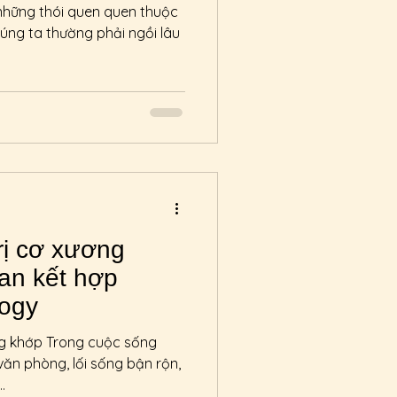
 lễ
Điều trị
những thói quen quen thuộc
húng ta thường phải ngồi lâu
hức
trị cơ xương
gan kết hợp
logy
ng khớp Trong cuộc sống
 văn phòng, lối sống bận rộn,
.