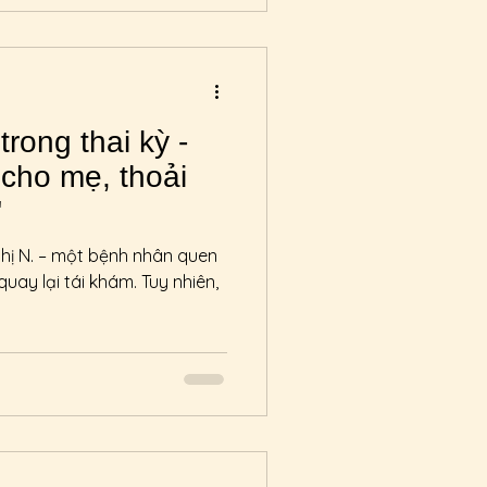
rong thai kỳ -
cho mẹ, thoải
"
hị N. – một bệnh nhân quen
uay lại tái khám. Tuy nhiên,