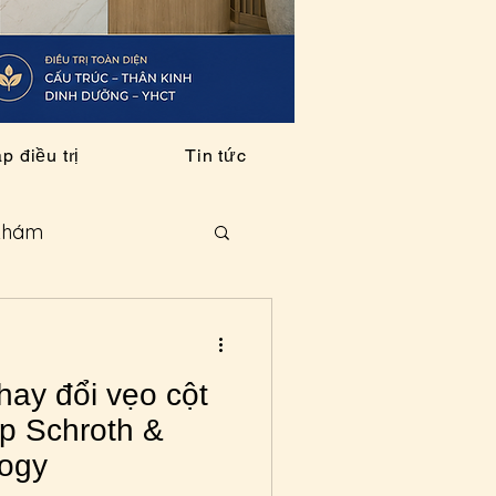
 điều trị
Tin tức
khám
Dịch vụ
hay đổi vẹo cột
ường thức
p Schroth &
logy