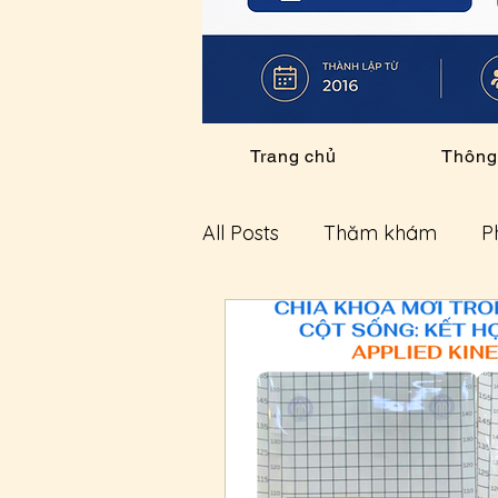
Trang chủ
Thông 
All Posts
Thăm khám
P
Về chúng tôi
Thông tin
Bệnh lý khác
Thông ti