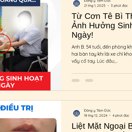
Đông y Tâm Đức
21 thg 1, 2025
3 phút đọc
Từ Cơn Tê Bì 
Ảnh Hưởng Sin
Ngày!
Anh B. 54 tuổi, đến phòng kh
hai bàn tay khi lái xe chỉ kh
vẩy cổ tay. Lúc đầu,...
Đông y Tâm Đức
18 thg 12, 2024
4 phút đọc
Liệt Mặt Ngoại 