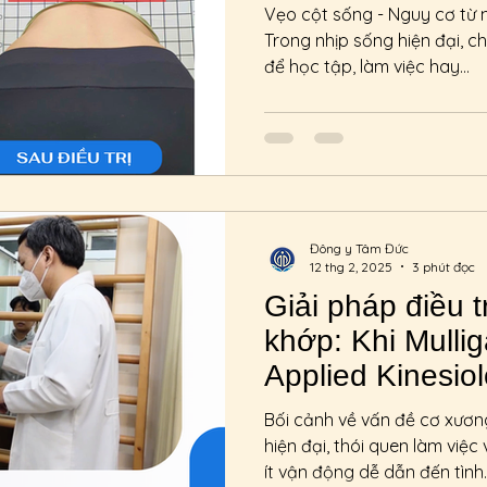
Tuyển dụng
Sản phẩm
Chương trình ngày
Vẹo cột sống - Nguy cơ từ 
Trong nhịp sống hiện đại, c
để học tập, làm việc hay...
Hô hấp
y học thương thức
y học thường t
Đông y Tâm Đức
12 thg 2, 2025
3 phút đọc
Giải pháp điều 
khớp: Khi Mulli
Applied Kinesio
Bối cảnh về vấn đề cơ xươ
hiện đại, thói quen làm việc
ít vận động dễ dẫn đến tình..