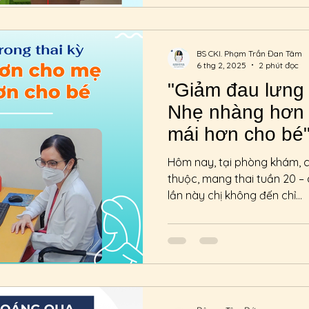
BS CKI. Phạm Trần Đan Tâm
6 thg 2, 2025
2 phút đọc
"Giảm đau lưng t
Nhẹ nhàng hơn 
mái hơn cho bé
Hôm nay, tại phòng khám, c
thuộc, mang thai tuần 20 – q
lần này chị không đến chỉ...