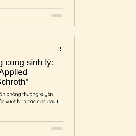
 cong sinh lý:
 Applied
Schroth"
 văn phòng thường xuyên
dần xuất hiện các cơn đau tại