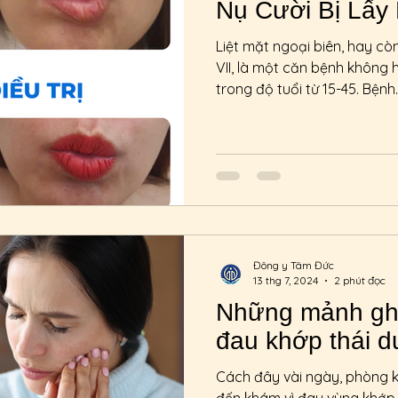
Nụ Cười Bị Lấy 
Liệt mặt ngoại biên, hay còn
VII, là một căn bệnh không
trong độ tuổi từ 15-45. Bệnh..
Đông y Tâm Đức
13 thg 7, 2024
2 phút đọc
Những mảnh ghép
đau khớp thái 
Cách đây vài ngày, phòng 