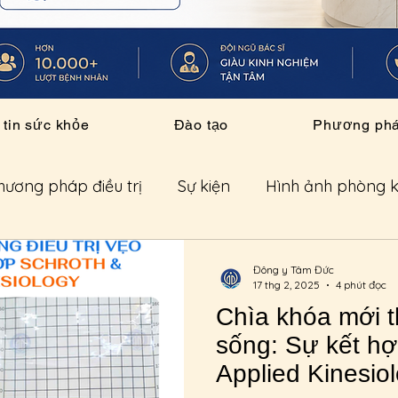
tin sức khỏe
Đào tạo
Phương pháp
hương pháp điều trị
Sự kiện
Hình ảnh phòng 
 sức khỏe
Sản phụ khoa
Cơ xương khớp
Đông y Tâm Đức
17 thg 2, 2025
4 phút đọc
Chìa khóa mới t
n tuyển dụng
Hội thảo
Khóa học
y học th
sống: Sự kết hợ
Applied Kinesio