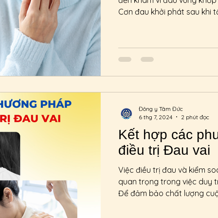
đến khám vì đau vùng khớp 
Cơn đau khởi phát sau khi tậ
Đông y Tâm Đức
6 thg 7, 2024
2 phút đọc
Kết hợp các ph
điều trị Đau vai
Việc điều trị đau và kiểm s
quan trọng trong việc duy t
Để đảm bảo chất lượng cuộc